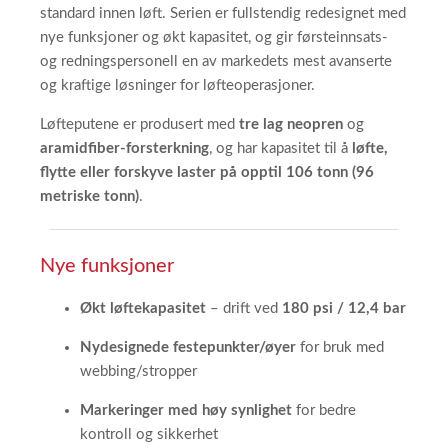
standard innen løft. Serien er fullstendig redesignet med
nye funksjoner og økt kapasitet, og gir førsteinnsats-
og redningspersonell en av markedets mest avanserte
og kraftige løsninger for løfteoperasjoner.
Løfteputene er produsert med
tre lag neopren
og
aramidfiber-forsterkning
, og har kapasitet til å
løfte,
flytte eller forskyve laster på opptil 106 tonn (96
metriske tonn)
.
Nye funksjoner
Økt løftekapasitet
– drift ved
180 psi / 12,4 bar
Nydesignede festepunkter/øyer
for bruk med
webbing/stropper
Markeringer med høy synlighet
for bedre
kontroll og sikkerhet