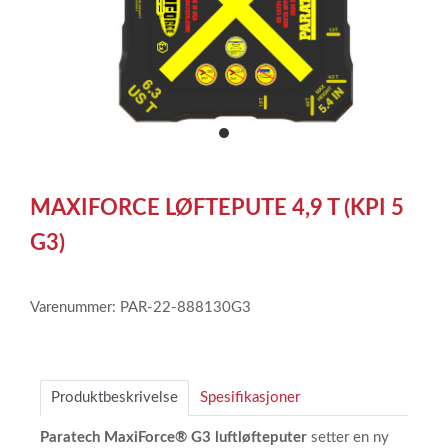
item
0
Item
1
MAXIFORCE LØFTEPUTE 4,9 T (KPI 5
of
1
G3)
Varenummer: PAR-22-888130G3
Produktbeskrivelse
Spesifikasjoner
Paratech MaxiForce® G3 luftløfteputer
setter en ny