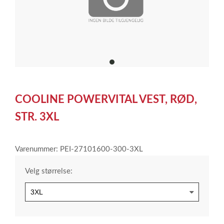
item
0
Item
1
COOLINE POWERVITAL VEST, RØD,
of
1
STR. 3XL
Varenummer: PEI-27101600-300-3XL
Velg størrelse: