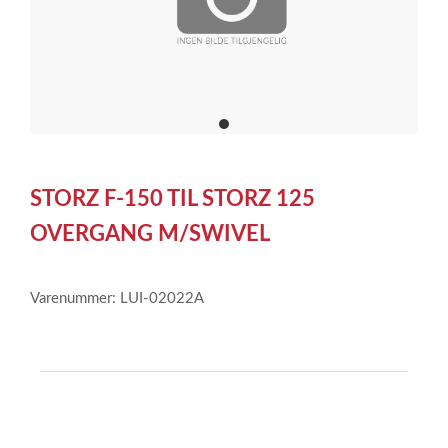
item
0
Item
1
STORZ F-150 TIL STORZ 125
of
1
OVERGANG M/SWIVEL
Varenummer: LUI-02022A