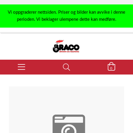
Vi oppgraderer nettsiden. Priser og bilder kan avvike i denne
perioden. Vi beklager ulempene dette kan medføre.
0