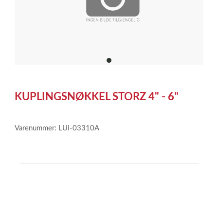
item
0
Item
1
KUPLINGSNØKKEL STORZ 4" - 6"
of
1
Varenummer: LUI-03310A