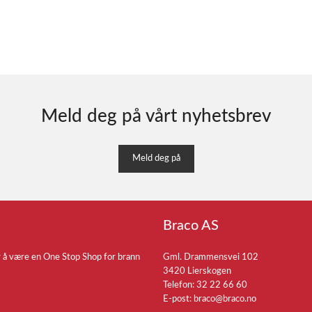
Meld deg på vårt nyhetsbrev
Meld deg på
Braco AS
r å være en One Stop Shop for brann
Gml. Drammensvei 102
3420 Lierskogen
Telefon: 32 22 66 60
E-post:
braco@braco.no