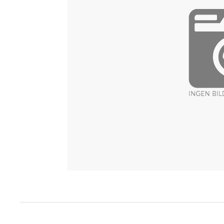
Item
1
of
1