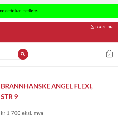
ene dette kan medføre.
LOGG INN
0
BRANNHANSKE ANGEL FLEXI,
STR 9
kr 1 700
eksl. mva