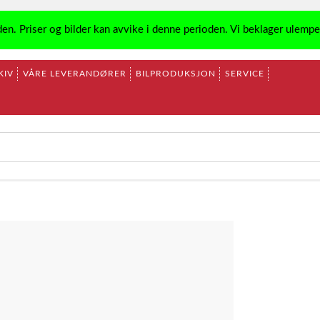
den. Priser og bilder kan avvike i denne perioden. Vi beklager ulemp
KIV
VÅRE LEVERANDØRER
BILPRODUKSJON
SERVICE