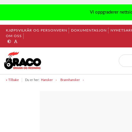
Vi oppgraderer nettsi
KJØPSVILKÅR OG PERSONVERN
DOKUMENTASJON
NYHETSAR
OM OSS
« Tilbake
Du er her:
Hansker
Brannhansker