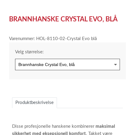
0
1
2
3
Item
1
BRANNHANSKE CRYSTAL EVO, BLÅ
of
4
Varenummer: HOL-8110-02-Crystal Evo blå
Velg størrelse:
Produktbeskrivelse
Disse profesjonelle hanskene kombinerer
maksimal
sikkerhet med eksepsjonell komfort
. Takket være