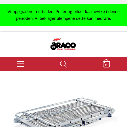
Vi oppgraderer nettsiden. Priser og bilder kan avvike i denne
perioden. Vi beklager ulempene dette kan medføre.
0