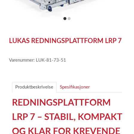
item
item
0
1
Item
1
LUKAS REDNINGSPLATTFORM LRP 7
of
2
Varenummer: LUK-81-73-51
Produktbeskrivelse
Spesifikasjoner
REDNINGSPLATTFORM
LRP 7 – STABIL, KOMPAKT
OG KLAR FOR KREVENDE