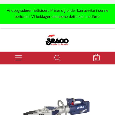
Vi oppgraderer nettsiden. Priser og bilder kan avvike i denne
perioden. Vi beklager ulempene dette kan medføre.
0