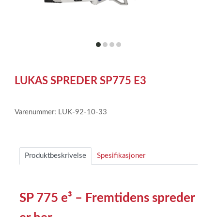
item
item
item
item
0
1
2
3
Item
1
LUKAS SPREDER SP775 E3
of
4
Varenummer: LUK-92-10-33
Produktbeskrivelse
Spesifikasjoner
SP 775 e³ – Fremtidens spreder