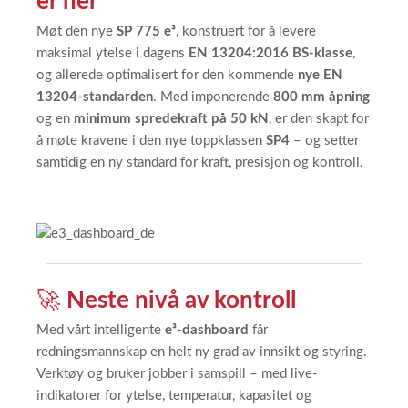
er her
Møt den nye
SP 775 e³
, konstruert for å levere
maksimal ytelse i dagens
EN 13204:2016 BS-klasse
,
og allerede optimalisert for den kommende
nye EN
13204-standarden
. Med imponerende
800 mm åpning
og en
minimum spredekraft på 50 kN
, er den skapt for
å møte kravene i den nye toppklassen
SP4
– og setter
samtidig en ny standard for kraft, presisjon og kontroll.
🚀
Neste nivå av kontroll
Med vårt intelligente
e³-dashboard
får
redningsmannskap en helt ny grad av innsikt og styring.
Verktøy og bruker jobber i samspill – med live-
indikatorer for ytelse, temperatur, kapasitet og