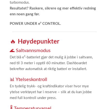
turbomodus.
Resultatet? Raskere, sikrere og mer effektiv redning
enn noen gang før.
POWER UNDER e³ CONTROL.
🔥
Høydepunkter
🌊 Saltvannsmodus
Det blå e³-batteriet gjør det mulig å jobbe i saltvann,
ned til 3 meter i opptil 60 minutter. Dashboardet
bekrefter automatisk at riktig batteri er installert.
📊 Ytelseskontroll
En tydelig trykk- og kraftindikator viser hvor mye
ytelse verktøyet har i reserve – slik at du kan jobbe
med full kontroll under press.
🌡️ Temperaturvarsel