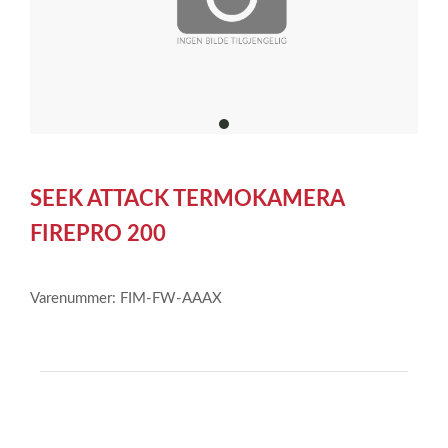
item
0
Item
1
SEEK ATTACK TERMOKAMERA
of
1
FIREPRO 200
Varenummer: FIM-FW-AAAX