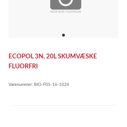
item
0
Item
1
ECOPOL 3N, 20L SKUMVÆSKE
of
1
FLUORFRI
Varenummer: BIO-F05-16-1024