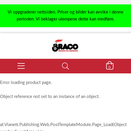
Vi oppgraderer nettsiden. Priser og bilder kan avvike i denne
perioden. Vi beklager ulempene dette kan medføre.
0
Error loading product page.
Object reference not set to an instance of an object.
at Vianett.Publishing.Web.PostTemplateModule.Page_Load(Object