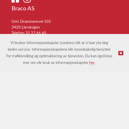
Braco AS
Gml. Drammensvei 102
3420 Lierskogen
Telefon: 32 22 66 60
E-post:
braco@braco.no
Vi bruker informasjonskapsler (cookies) slik at vi kan yte deg
bedre service. Informasjonskapslene blir hovedsakelig benyttet
for trafikkmåling og optimalisering av tjenesten. Du kan også lese
© Braco AS |
Design
&
implementasjon av Kréatif
mer om vår bruk av informasjonskapsler
her
.