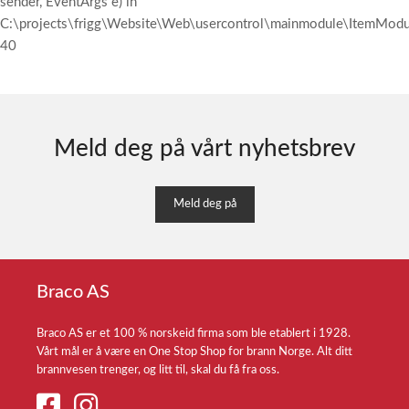
sender, EventArgs e) in
C:\projects\frigg\Website\Web\usercontrol\mainmodule\ItemModul
40
Meld deg på vårt nyhetsbrev
Meld deg på
Braco AS
Braco AS er et 100 % norskeid firma som ble etablert i 1928.
Vårt mål er å være en One Stop Shop for brann Norge. Alt ditt
brannvesen trenger, og litt til, skal du få fra oss.