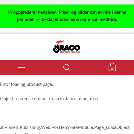
Vi oppgraderer nettsiden. Priser og bilder kan avvike i denne
perioden. Vi beklager ulempene dette kan medføre.
0
Error loading product page.
Object reference not set to an instance of an object.
at Vianett.Publishing.Web.PostTemplateModule.Page_Load(Object