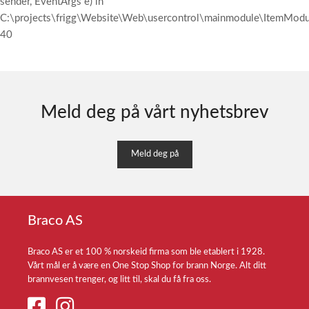
sender, EventArgs e) in
C:\projects\frigg\Website\Web\usercontrol\mainmodule\ItemModul
40
Meld deg på vårt nyhetsbrev
Meld deg på
Braco AS
Braco AS er et 100 % norskeid firma som ble etablert i 1928.
Vårt mål er å være en One Stop Shop for brann Norge. Alt ditt
brannvesen trenger, og litt til, skal du få fra oss.