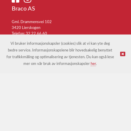
Braco AS
Gml. Drammensvei 102
3420 Lierskogen
Telefon: 32 22 66 60
E-post:
braco@braco.no
Vi bruker informasjonskapsler (cookies) slik at vi kan yte deg
bedre service. Informasjonskapslene blir hovedsakelig benyttet
for trafikkmåling og optimalisering av tjenesten. Du kan også lese
© Braco AS |
Design
&
implementasjon av Kréatif
mer om vår bruk av informasjonskapsler
her
.