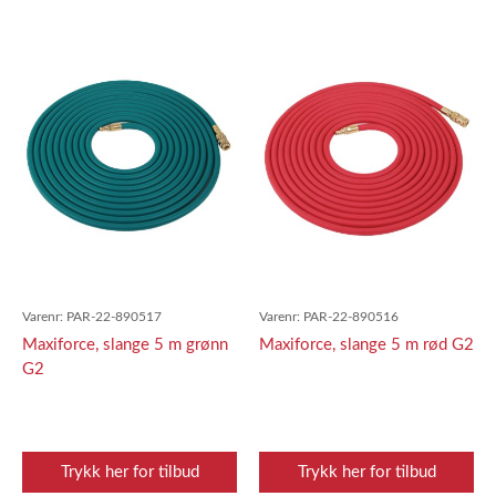
Varenr:
PAR-22-890517
Varenr:
PAR-22-890516
Maxiforce, slange 5 m grønn
Maxiforce, slange 5 m rød G2
G2
Trykk her for tilbud
Trykk her for tilbud