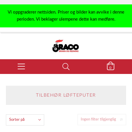
Vi oppgraderer nettsiden. Priser og bilder kan avvike i denne
perioden. Vi beklager ulempene dette kan medføre.
0
TILBEHØR LØFTEPUTER
Ingen filter tilgjenglig
Sorter på