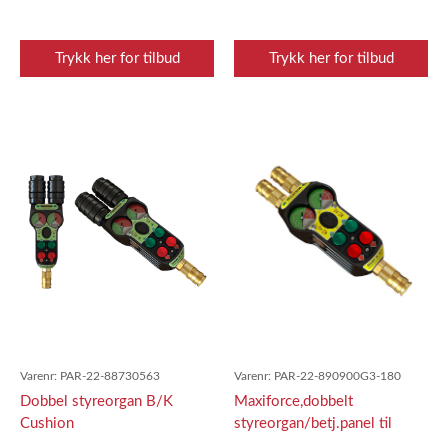
Trykk her for tilbud
Trykk her for tilbud
Varenr:
PAR-22-88730563
Varenr:
PAR-22-890900G3-180
Dobbel styreorgan B/K
Maxiforce,dobbelt
Cushion
styreorgan/betj.panel til
løftep G3