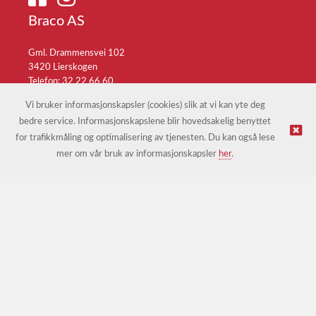
Braco AS
Gml. Drammensvei 102
3420 Lierskogen
Telefon: 32 22 66 60
E-post:
braco@braco.no
Vi bruker informasjonskapsler (cookies) slik at vi kan yte deg
bedre service. Informasjonskapslene blir hovedsakelig benyttet
for trafikkmåling og optimalisering av tjenesten. Du kan også lese
© Braco AS |
Design
&
implementasjon av Kréatif
mer om vår bruk av informasjonskapsler
her
.