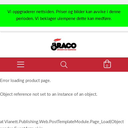
Vi oppgraderer nettsiden. Priser og bilder kan avvike i denne
perioden. Vi beklager ulempene dette kan medføre.
0
Error loading product page.
Object reference not set to an instance of an object.
at Vianett.Publishing.Web.PostTemplateModule.Page_Load(Object