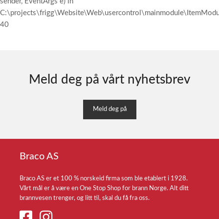
sender, EventArgs e) in
C:\projects\frigg\Website\Web\usercontrol\mainmodule\ItemModul
40
Meld deg på vårt nyhetsbrev
Meld deg på
Braco AS
Braco AS er et 100 % norskeid firma som ble etablert i 1928.
Vårt mål er å være en One Stop Shop for brann Norge. Alt ditt
brannvesen trenger, og litt til, skal du få fra oss.