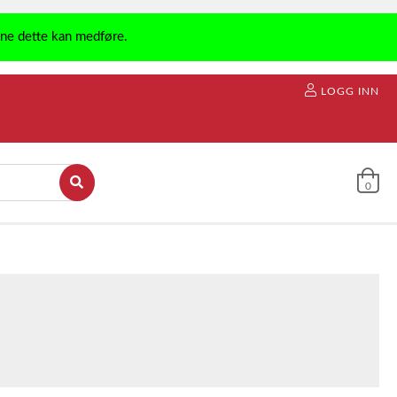
ene dette kan medføre.
LOGG INN
0