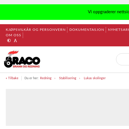
Vi oppgraderer nettsi
KJØPSVILKÅR OG PERSONVERN
DOKUMENTASJON
NYHETSAR
OM OSS
« Tilbake
Du er her:
Redning
Stabilisering
Lukas skolinger