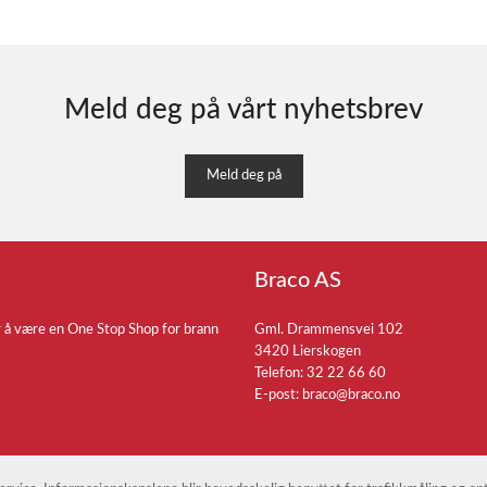
Meld deg på vårt nyhetsbrev
Meld deg på
Braco AS
r å være en One Stop Shop for brann
Gml. Drammensvei 102
3420 Lierskogen
Telefon: 32 22 66 60
E-post:
braco@braco.no