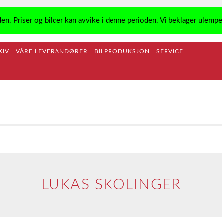
den. Priser og bilder kan avvike i denne perioden. Vi beklager ulemp
KIV
VÅRE LEVERANDØRER
BILPRODUKSJON
SERVICE
LUKAS SKOLINGER